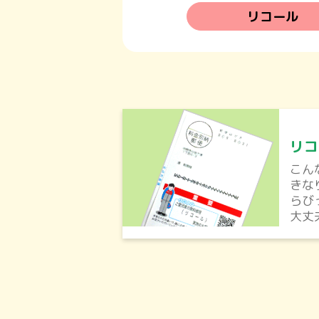
リコール
リコ
こん
きな
らび
大丈